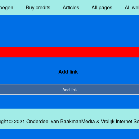
oegen
Buy credits
Articles
All pages
All we
Add link
Add link
ight © 2021 Onderdeel van
BaakmanMedia
&
Vrolijk Internet S