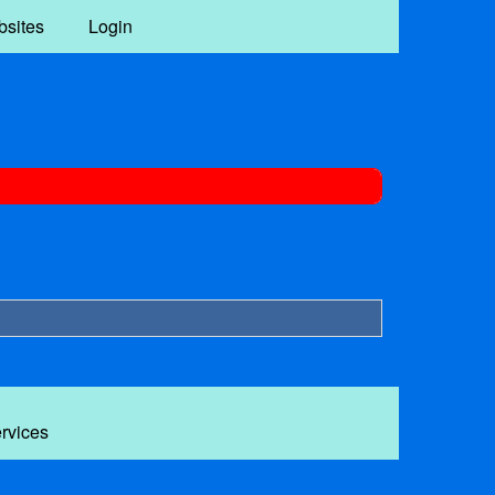
bsites
Login
ervices